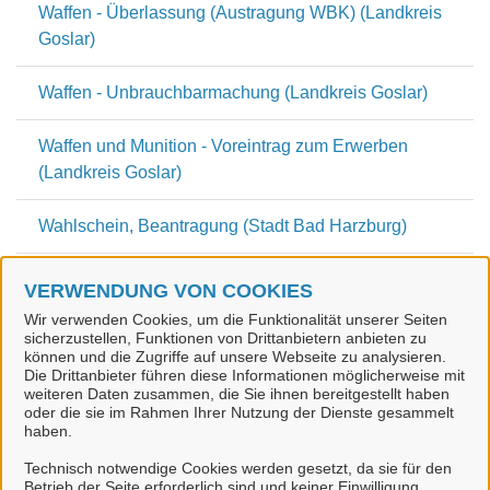
Waffen - Überlassung (Austragung WBK) (Landkreis
Goslar)
Waffen - Unbrauchbarmachung (Landkreis Goslar)
Waffen und Munition - Voreintrag zum Erwerben
(Landkreis Goslar)
Wahlschein, Beantragung (Stadt Bad Harzburg)
Wohnungsangebote und Unterbringung von
VERWENDUNG VON COOKIES
Vertriebenen (Landkreis Goslar)
Wir verwenden Cookies, um die Funktionalität unserer Seiten
sicherzustellen, Funktionen von Drittanbietern anbieten zu
können und die Zugriffe auf unsere Webseite zu analysieren.
Wunschkennzeichen Reservierung (Landkreis
Die Drittanbieter führen diese Informationen möglicherweise mit
Goslar)
weiteren Daten zusammen, die Sie ihnen bereitgestellt haben
oder die sie im Rahmen Ihrer Nutzung der Dienste gesammelt
haben.
Technisch notwendige Cookies werden gesetzt, da sie für den
Betrieb der Seite erforderlich sind und keiner Einwilligung