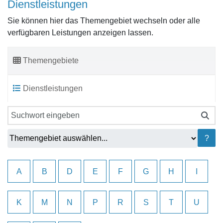
Dienstleistungen
Sie können hier das Themengebiet wechseln oder alle
verfügbaren Leistungen anzeigen lassen.
Themengebiete
Dienstleistungen
?
A
B
D
E
F
G
H
I
K
M
N
P
R
S
T
U