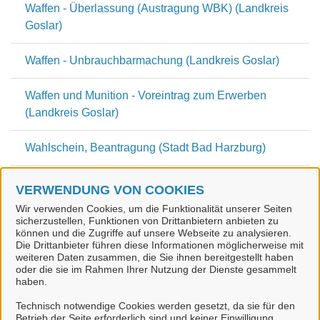
Waffen - Überlassung (Austragung WBK) (Landkreis
Goslar)
Waffen - Unbrauchbarmachung (Landkreis Goslar)
Waffen und Munition - Voreintrag zum Erwerben
(Landkreis Goslar)
Wahlschein, Beantragung (Stadt Bad Harzburg)
Wohnungsangebote und Unterbringung von
VERWENDUNG VON COOKIES
Vertriebenen (Landkreis Goslar)
Wir verwenden Cookies, um die Funktionalität unserer Seiten
sicherzustellen, Funktionen von Drittanbietern anbieten zu
können und die Zugriffe auf unsere Webseite zu analysieren.
Wunschkennzeichen Reservierung (Landkreis
Die Drittanbieter führen diese Informationen möglicherweise mit
Goslar)
weiteren Daten zusammen, die Sie ihnen bereitgestellt haben
oder die sie im Rahmen Ihrer Nutzung der Dienste gesammelt
haben.
Technisch notwendige Cookies werden gesetzt, da sie für den
Betrieb der Seite erforderlich sind und keiner Einwilligung