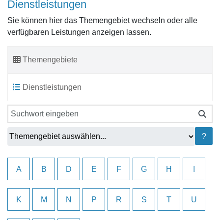
Dienstleistungen
Sie können hier das Themengebiet wechseln oder alle
verfügbaren Leistungen anzeigen lassen.
Themengebiete
Dienstleistungen
?
A
B
D
E
F
G
H
I
K
M
N
P
R
S
T
U